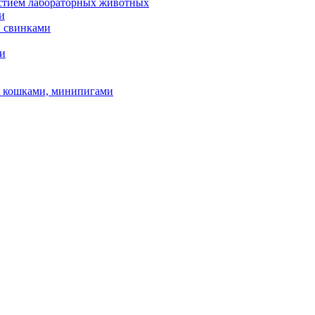
астием лабораторных животных
и
и свинками
ми
и, кошками, минипигами