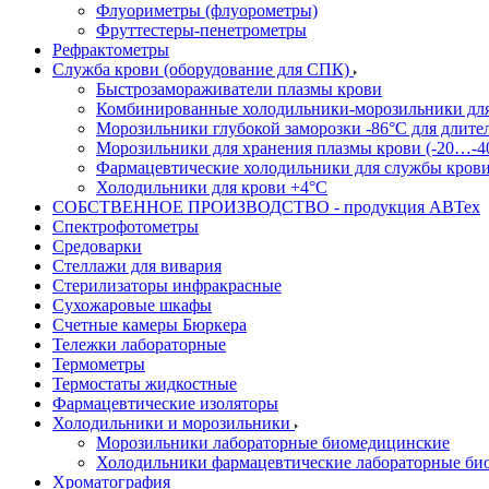
Флуориметры (флуорометры)
Фруттестеры-пенетрометры
Рефрактометры
Служба крови (оборудование для СПК)
Быстрозамораживатели плазмы крови
Комбинированные холодильники-морозильники дл
Морозильники глубокой заморозки -86°С для длите
Морозильники для хранения плазмы крови (-20…-4
Фармацевтические холодильники для службы кров
Холодильники для крови +4°С
СОБСТВЕННОЕ ПРОИЗВОДСТВО - продукция АВТех
Спектрофотометры
Средоварки
Стеллажи для вивария
Стерилизаторы инфракрасные
Сухожаровые шкафы
Счетные камеры Бюркера
Тележки лабораторные
Термометры
Термостаты жидкостные
Фармацевтические изоляторы
Холодильники и морозильники
Морозильники лабораторные биомедицинские
Холодильники фармацевтические лабораторные би
Хроматография