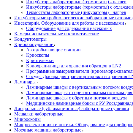
Инкубаторы лабораторные (термостаты) - нагрев
Инкубаторы лабораторные (термостаты) с охлажден
Термостаты лабораторные (инкубаторы) - нагрев
Инкубаторы микробиологические лабораторные газовые (C
Инсектарий. Оборудование для работы с насекомыми
Оборудование для содержания насекомых
Камеры испытательные и климатические
Кондуктометры
Криооборудование
Азотдобывающие станции
Криоскопы
Криотележки
Криохранилища для хранения образцов в LN2
Программные замораживатели (криозамораживател
Сосуды Дьюара для транспортировки и хранения L
Ламинары
Ламинарные шкафы с вертикальным потоком воздух
Ламинарные шкафы с горизонтальным потоком для
Ламинарные шкафы с обратным потоком воздуха
Медицинские ламинарные боксы с РУ Росздравнад
Лиофильные (сублимационные) лабораторные сушилки
Мешалки лабораторные
Микроскопы
Микроэлектроника и оптика. Оборудование для приборос
Моечные машины лабораторные