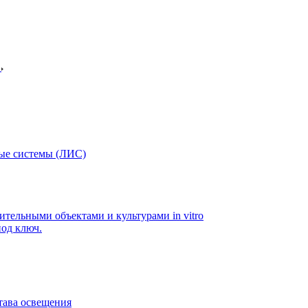
в
ые системы (ЛИС)
ительными объектами и культурами in vitro
од ключ.
тава освещения