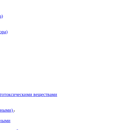
а)
ора)
итотоксическими веществами
отными)
тными