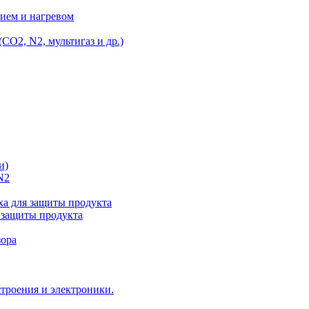
ием и нагревом
O2, N2, мультигаз и др.)
и)
N2
а для защиты продукта
 защиты продукта
зора
троения и электроники.