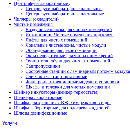
Центрифуги лабораторные
Центрифуги лабораторные напольные
Центрифуги лабораторные настольные
Чиллеры (охладители)
Чистые помещения
Воздушные шлюзы для чистых помещений
Инжиниринг. Чистые помещения под ключ.
Лифты для чистых помещений
Локальные чистые зоны, чистые модули
Оборудование для деконтаминации
Окна передаточные для чистых помещений
Очистители обуви для чистых помещений
Санпропускники
Сборочные станции с ламинарным потоком воздуха 
Счетчики частиц портативные
Фильтро-вентиляционные модули и установки
Шкафы и тележки для чистых помещений
Шейкер инкубаторы (шейкер-термостаты)
Шейкеры лабораторные
Шкафы для хранения ЛВЖ, хим реактивов и др.
Шкафы лабораторные для подогрева жидкостей
Шлюзы дезинфекционные
Услуги