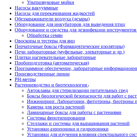
Ультразвуковые мойки
Насосы вакууммные
Насосы для перекачивания жидкостей
Обеззараживатели воздуха (дезары)
Оборудование для инкубаторов для выведения птиц
Оборудование и средства для дезинфекции инструменто
Обработка семян
Овоскопы и тестеры для яиц
Перчаточные боксы (Фармацевтические изоляторы)
Печи лабораторные (муфельные, элеваторные и др.)
Плитки нагревательные лабораторные
Пробоподготовка (автоматическая)
Программное обеспечение, лабораторные информационн
Производственные линии
РH-метры
Растениеводство и биотехнология
Автоклавы для стерилизации питательных сред
Боксы биологической безопасности для работ с раст
Инжиниринг. Лаборатории, фитотроны, биотроны п
Камеры для роста растений
Ламинарные боксы для работы с растениями
Системы фенотипирования
Стеллажи и системы для выращивания растений
Установки аэропоники и гидропоники
Установки для изучения влияния спектрального сос