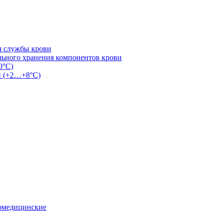
я службы крови
льного хранения компонентов крови
0°С)
и (+2…+8°С)
омедицинские