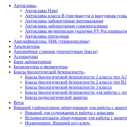
Автоклавы
Автоклавы Haier
Автоклавы класса B (предвакуум и вакуумная сушк
Автоклавы лабораторные вертикальные
Автоклавы лабораторные горизонтальные
Автоклавы медицинские (наличие РУ Росздравнадз
Автоклавы проходные
Амплификаторы ДНК (термоциклеры)
Анализаторы
Анаэробные станции (перчаточные боксы)
Аспираторы
Бани лабораторные
Биореакторы и ферментеры
Боксы биологической безопасности
Боксы биологической безопасности 2 класса тип A2
Боксы биологической безопасности 2 класса тип B2
Боксы биологической безопасности 3 класса
Боксы биологической безопасности для работы с ц
Боксы радиологической защиты
Весы
Виварий (лабораторное оборудование для работы с жив
Виварий для содержания и работы с крысами
Вспомогательное оборудование для работы с живо
Инжиниринг. Виварий под ключ.