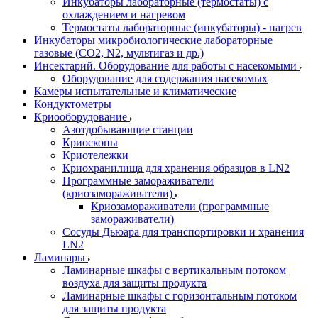
Инкубаторы лабораторные (термостаты) с
охлаждением и нагревом
Термостаты лабораторные (инкубаторы) - нагрев
Инкубаторы микробиологические лабораторные
газовые (CO2, N2, мультигаз и др.)
Инсектарий. Оборудование для работы с насекомыми
Оборудование для содержания насекомых
Камеры испытательные и климатические
Кондуктометры
Криооборудование
Азотдобывающие станции
Криоскопы
Криотележки
Криохранилища для хранения образцов в LN2
Программные замораживатели
(криозамораживатели)
Криозамораживатели (программные
замораживатели)
Сосуды Дьюара для транспортировки и хранения
LN2
Ламинары
Ламинарные шкафы с вертикальным потоком
воздуха для защиты продукта
Ламинарные шкафы с горизонтальным потоком
для защиты продукта