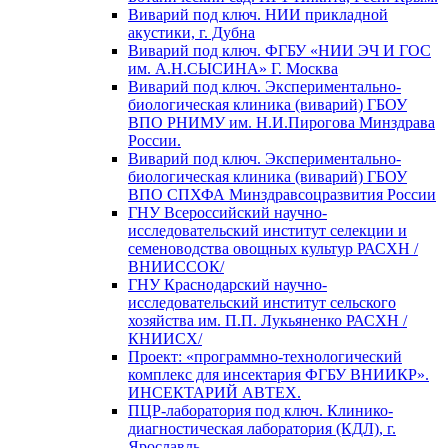
Виварий под ключ. НИИ прикладной
акустики, г. Дубна
Виварий под ключ. ФГБУ «НИИ ЭЧ И ГОС
им. А.Н.СЫСИНА» Г. Москва
Виварий под ключ. Экспериментально-
биологическая клиника (виварий) ГБОУ
ВПО РНИМУ им. Н.И.Пирогова Минздрава
России.
Виварий под ключ. Экспериментально-
биологическая клиника (виварий) ГБОУ
ВПО СПХФА Минздравсоцразвития России
ГНУ Всероссийский научно-
исследовательский институт селекции и
семеноводства овощных культур РАСХН /
ВНИИССОК/
ГНУ Краснодарский научно-
исследовательский институт сельского
хозяйства им. П.П. Лукьяненко РАСХН /
КНИИСХ/
Проект: «программно-технологический
комплекс для инсектария ФГБУ ВНИИКР».
ИНСЕКТАРИЙ АВТЕХ.
ПЦР-лаборатория под ключ. Клинико-
диагностическая лаборатория (КДЛ), г.
Ярославль.