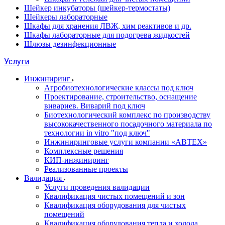
Шейкер инкубаторы (шейкер-термостаты)
Шейкеры лабораторные
Шкафы для хранения ЛВЖ, хим реактивов и др.
Шкафы лабораторные для подогрева жидкостей
Шлюзы дезинфекционные
Услуги
Инжиниринг
Агробиотехнологические классы под ключ
Проектирование, строительство, оснащение
вивариев. Виварий под ключ
Биотехнологический комплекс по производству
высококачественного посадочного материала по
технологии in vitro "под ключ"
Инжиниринговые услуги компании «АВТЕХ»
Комплексные решения
КИП-инжиниринг
Реализованные проекты
Валидация
Услуги проведения валидации
Квалификация чистых помещений и зон
Квалификация оборудования для чистых
помещений
Квалификация оборудования тепла и холода