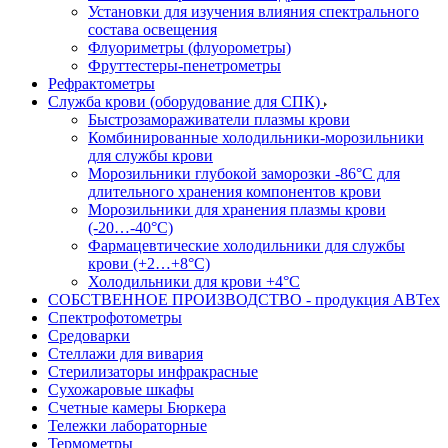
Установки для изучения влияния спектрального
состава освещения
Флуориметры (флуорометры)
Фруттестеры-пенетрометры
Рефрактометры
Служба крови (оборудование для СПК)
Быстрозамораживатели плазмы крови
Комбинированные холодильники-морозильники
для службы крови
Морозильники глубокой заморозки -86°С для
длительного хранения компонентов крови
Морозильники для хранения плазмы крови
(-20…-40°С)
Фармацевтические холодильники для службы
крови (+2…+8°С)
Холодильники для крови +4°С
СОБСТВЕННОЕ ПРОИЗВОДСТВО - продукция АВТех
Спектрофотометры
Средоварки
Стеллажи для вивария
Стерилизаторы инфракрасные
Сухожаровые шкафы
Счетные камеры Бюркера
Тележки лабораторные
Термометры