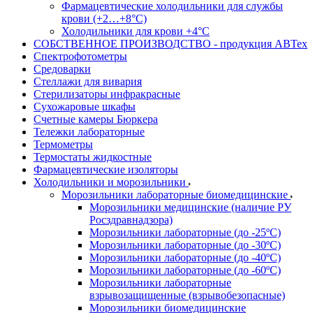
Фармацевтические холодильники для службы
крови (+2…+8°С)
Холодильники для крови +4°С
СОБСТВЕННОЕ ПРОИЗВОДСТВО - продукция АВТех
Спектрофотометры
Средоварки
Стеллажи для вивария
Стерилизаторы инфракрасные
Сухожаровые шкафы
Счетные камеры Бюркера
Тележки лабораторные
Термометры
Термостаты жидкостные
Фармацевтические изоляторы
Холодильники и морозильники
Морозильники лабораторные биомедицинские
Морозильники медицинские (наличие РУ
Росздравнадзора)
Морозильники лабораторные (до -25ºС)
Морозильники лабораторные (до -30ºС)
Морозильники лабораторные (до -40ºС)
Морозильники лабораторные (до -60ºС)
Морозильники лабораторные
взрывозащищенные (взрывобезопасные)
Морозильники биомедицинские