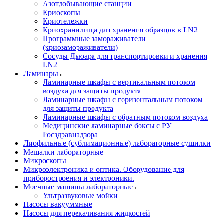
Азотдобывающие станции
Криоскопы
Криотележки
Криохранилища для хранения образцов в LN2
Программные замораживатели
(криозамораживатели)
Сосуды Дьюара для транспортировки и хранения
LN2
Ламинары
Ламинарные шкафы с вертикальным потоком
воздуха для защиты продукта
Ламинарные шкафы с горизонтальным потоком
для защиты продукта
Ламинарные шкафы с обратным потоком воздуха
Медицинские ламинарные боксы с РУ
Росздравнадзора
Лиофильные (сублимационные) лабораторные сушилки
Мешалки лабораторные
Микроскопы
Микроэлектроника и оптика. Оборудование для
приборостроения и электроники.
Моечные машины лабораторные
Ультразвуковые мойки
Насосы вакууммные
Насосы для перекачивания жидкостей