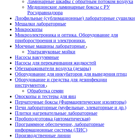
Ламинарные шкафы с обратным потоком воздуха
Медицинские ламинарные боксы с РУ
Росздравнадзора
Лиофильные (сублимационные) лабораторные сушилки
Мешалки лабораторные
Микроскопы
Микроэлектроника и оптика. Оборудование для
приборостроения и электроники.
Моечные машины лабораторные
Ультразвуковые мойки
Насосы вакууммные
Насосы для перекачивания жидкостей
Обеззараживатели воздуха (дезары)
Оборудование для инкубаторов для выведения птиц
Оборудование и средства для дезинфекции
инструментов
Обработка семян
Овоскопы и тестеры для яиц
Перчаточные боксы (Фармацевтические изоляторы)
Печи лабораторные (муфельные, элеваторные и др.)
Плитки нагревательные лабораторные
Пробоподготовка (автоматическая)
Программное обеспечение, лабораторные
информационные системы (ЛИС)
Производственные линии