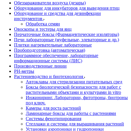
Обеззараживатели воздуха (дезары)
Оборудование для инкубаторов для выведения птиц
Оборудование и средства для дезинфекции
инструментов
Обработка семян
Овоскопы и тестеры для яиц
Перчаточные боксы (Фармацевтические изоляторы)
Печи лабораторные (муфельные, элеваторные и др.)
Плитки нагревательные лабораторные
Пробоподготовка (автоматическая)
Программное обеспечение, лабораторные
информационные системы (ЛИС)
Производственные линии
РH-метры
Растениеводство и биотехнология
Автоклавы для стерилизации питательных сред
Боксы биологической безопасности для работ с
растительными объектами и культурами in vitro
Инжиниринг. Лаборатории, фитотроны, биотроны
под ключ.
Камеры для роста растений
Ламинарные боксы для работы с растениями
Системы фенотипирования
Стеллажи и системы для выращивания растений
Установки аэропоники и гидропоники