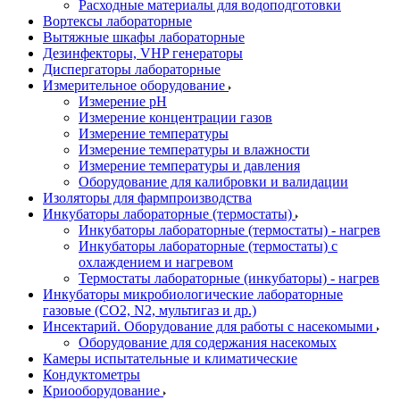
Расходные материалы для водоподготовки
Вортексы лабораторные
Вытяжные шкафы лабораторные
Дезинфекторы, VHP генераторы
Диспергаторы лабораторные
Измерительное оборудование
Измерение pH
Измерение концентрации газов
Измерение температуры
Измерение температуры и влажности
Измерение температуры и давления
Оборудование для калибровки и валидации
Изоляторы для фармпроизводства
Инкубаторы лабораторные (термостаты)
Инкубаторы лабораторные (термостаты) - нагрев
Инкубаторы лабораторные (термостаты) с
охлаждением и нагревом
Термостаты лабораторные (инкубаторы) - нагрев
Инкубаторы микробиологические лабораторные
газовые (CO2, N2, мультигаз и др.)
Инсектарий. Оборудование для работы с насекомыми
Оборудование для содержания насекомых
Камеры испытательные и климатические
Кондуктометры
Криооборудование