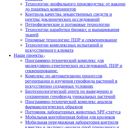
Технологии лиофильного производства: от вакцин
до пищевых компонентов
Контроль качества лекарственных средств и
центры доклинических исследований
Петрофизические и потоковые технологии
Технологии наработки биомасс и выращивания
тканей
Геномные технологии: ПЦР и секвенирование
Технологии комплексных испытаний и
искусственного климата
Наши проекты
Программно-технический комплекс для
молекулярно-генетических исследований. ПЦР и
секвенирование.
Комплекс по автоматизации процессов
регенерации и изучения генофонда растений в
искусственно созданных условиях
Биотехнологический центр по выведению и
сохранению генофонда уникальных растений
Программно-технический комплекс анализа
фармакологических образцов
Питомник лабораторных животных SPF-статуса
Мобильная контейнерная бойня для кроликов
Мобильная передвижная лаборатория контроля
качества и экспресс-анализа проб природного и