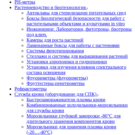
РH-метры
Растениеводство и биотехнология
Автоклавы для стерилизации питательных сред
Боксы биологической безопасности для работ с
растительными объектами и культурами in vitro
Инжиниринг. Лаборатории, фитотроны, биотроны
под ключ.
Камеры для роста растений
Ламинарные боксы для работы с растениями
Системы фенотипирования
Стеллажи и системы для выращивания растений
Установки аэропоники и гидропоники
Установки для изучения влияния спектрального
состава освещения
Флуориметры (флуорометры)
Фруттестеры-пенетрометры
Рефрактометры
Служба крови (оборудование для СПК)
Быстрозамораживатели плазмы крови
Комбинированные холодильники-морозильники
для службы крови
Морозильники глубокой заморозки -86°С для
длительного хранения компонентов крови
Морозильники для хранения плазмы крови
(-20…-40°С)