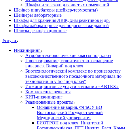
Шкафы и тележки для чистых помещений
Шейкер инкубаторы (шейкер-термостаты)
Шейкеры лабораторные
Шкафы для хранения ЛВЖ, хим реактивов и др.
Шкафы лабораторные для подогрева жидкостей
Шлюзы дезинфекционные
Услуги
Инжиниринг
Агробиотехнологические классы под ключ
Проектирование, строительство, оснащение
вивариев. Виварий под ключ
Биотехнологический комплекс по производству
высококачественного посадочного материала по
технологии in vitro "под ключ"
Инжиниринговые услуги компании «АВТЕХ»
Комплексные решения
КИП-инжиниринг
Реализованные проекты
Оснащение вивария. ФГБОУ ВО
Волгоградский Государственный
Медицинский университет
БИОТРОН под ключ. Никитский
Ботанический сад. ПГТ Никита, Респ. Крым.