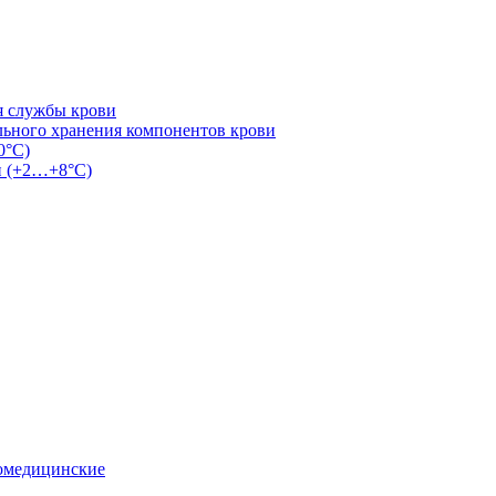
я службы крови
льного хранения компонентов крови
0°С)
и (+2…+8°С)
омедицинские