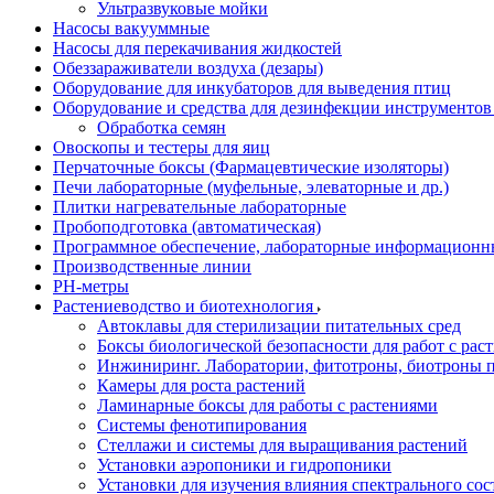
Ультразвуковые мойки
Насосы вакууммные
Насосы для перекачивания жидкостей
Обеззараживатели воздуха (дезары)
Оборудование для инкубаторов для выведения птиц
Оборудование и средства для дезинфекции инструменто
Обработка семян
Овоскопы и тестеры для яиц
Перчаточные боксы (Фармацевтические изоляторы)
Печи лабораторные (муфельные, элеваторные и др.)
Плитки нагревательные лабораторные
Пробоподготовка (автоматическая)
Программное обеспечение, лабораторные информационн
Производственные линии
РH-метры
Растениеводство и биотехнология
Автоклавы для стерилизации питательных сред
Боксы биологической безопасности для работ с раст
Инжиниринг. Лаборатории, фитотроны, биотроны п
Камеры для роста растений
Ламинарные боксы для работы с растениями
Системы фенотипирования
Стеллажи и системы для выращивания растений
Установки аэропоники и гидропоники
Установки для изучения влияния спектрального сос