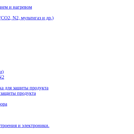
ием и нагревом
O2, N2, мультигаз и др.)
и)
N2
а для защиты продукта
 защиты продукта
зора
троения и электроники.