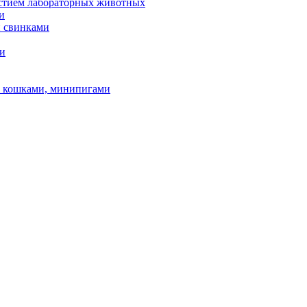
астием лабораторных животных
и
и свинками
ми
и, кошками, минипигами