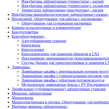
Инкубаторы лабораторные (термостаты) - нагрев
Инкубаторы лабораторные (термостаты) с охлажден
Термостаты лабораторные (инкубаторы) - нагрев
Инкубаторы микробиологические лабораторные газовые (C
Инсектарий. Оборудование для работы с насекомыми
Оборудование для содержания насекомых
Камеры испытательные и климатические
Кондуктометры
Криооборудование
Азотдобывающие станции
Криоскопы
Криотележки
Криохранилища для хранения образцов в LN2
Программные замораживатели (криозамораживател
Сосуды Дьюара для транспортировки и хранения L
Ламинары
Ламинарные шкафы с вертикальным потоком воздух
Ламинарные шкафы с горизонтальным потоком для
Ламинарные шкафы с обратным потоком воздуха
Медицинские ламинарные боксы с РУ Росздравнад
Лиофильные (сублимационные) лабораторные сушилки
Мешалки лабораторные
Микроскопы
Микроэлектроника и оптика. Оборудование для приборос
Моечные машины лабораторные