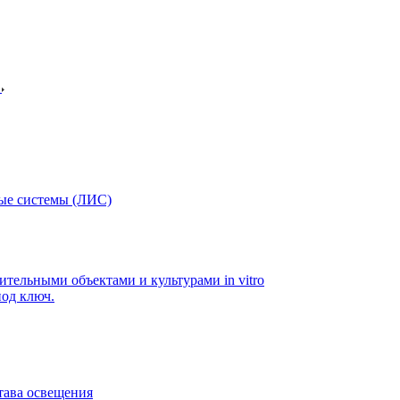
в
ые системы (ЛИС)
ительными объектами и культурами in vitro
од ключ.
тава освещения