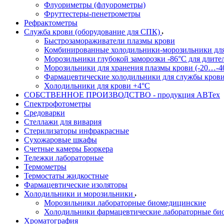
Флуориметры (флуорометры)
Фруттестеры-пенетрометры
Рефрактометры
Служба крови (оборудование для СПК)
Быстрозамораживатели плазмы крови
Комбинированные холодильники-морозильники дл
Морозильники глубокой заморозки -86°С для длите
Морозильники для хранения плазмы крови (-20…-4
Фармацевтические холодильники для службы кров
Холодильники для крови +4°С
СОБСТВЕННОЕ ПРОИЗВОДСТВО - продукция АВТех
Спектрофотометры
Средоварки
Стеллажи для вивария
Стерилизаторы инфракрасные
Сухожаровые шкафы
Счетные камеры Бюркера
Тележки лабораторные
Термометры
Термостаты жидкостные
Фармацевтические изоляторы
Холодильники и морозильники
Морозильники лабораторные биомедицинские
Холодильники фармацевтические лабораторные би
Хроматография