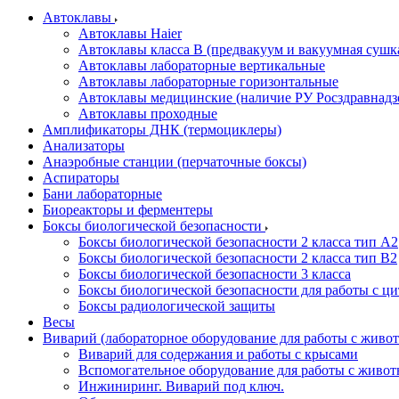
Автоклавы
Автоклавы Haier
Автоклавы класса B (предвакуум и вакуумная сушк
Автоклавы лабораторные вертикальные
Автоклавы лабораторные горизонтальные
Автоклавы медицинские (наличие РУ Росздравнадз
Автоклавы проходные
Амплификаторы ДНК (термоциклеры)
Анализаторы
Анаэробные станции (перчаточные боксы)
Аспираторы
Бани лабораторные
Биореакторы и ферментеры
Боксы биологической безопасности
Боксы биологической безопасности 2 класса тип A2
Боксы биологической безопасности 2 класса тип B2
Боксы биологической безопасности 3 класса
Боксы биологической безопасности для работы с ц
Боксы радиологической защиты
Весы
Виварий (лабораторное оборудование для работы с жив
Виварий для содержания и работы с крысами
Вспомогательное оборудование для работы с живо
Инжиниринг. Виварий под ключ.