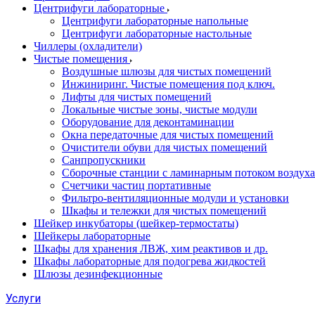
Центрифуги лабораторные
Центрифуги лабораторные напольные
Центрифуги лабораторные настольные
Чиллеры (охладители)
Чистые помещения
Воздушные шлюзы для чистых помещений
Инжиниринг. Чистые помещения под ключ.
Лифты для чистых помещений
Локальные чистые зоны, чистые модули
Оборудование для деконтаминации
Окна передаточные для чистых помещений
Очистители обуви для чистых помещений
Санпропускники
Сборочные станции с ламинарным потоком воздуха 
Счетчики частиц портативные
Фильтро-вентиляционные модули и установки
Шкафы и тележки для чистых помещений
Шейкер инкубаторы (шейкер-термостаты)
Шейкеры лабораторные
Шкафы для хранения ЛВЖ, хим реактивов и др.
Шкафы лабораторные для подогрева жидкостей
Шлюзы дезинфекционные
Услуги