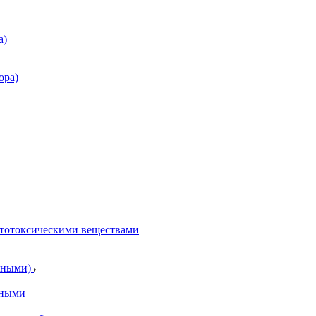
а)
ора)
итотоксическими веществами
отными)
тными