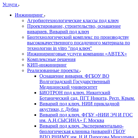
Услуги
Инжиниринг
Агробиотехнологические классы под ключ
Проектирование, строительство, оснащение
вивариев. Виварий под ключ
Биотехнологический комплекс по производству
высококачественного посадочного материала по
технологии in vitro "под ключ"
Инжиниринговые услуги компании «АВТЕХ»
Комплексные решения
КИП-инжиниринг
Реализованные проекты
Оснащение вивария. ФГБОУ ВО
Волгоградский Государственный
Медицинский университет
БИОТРОН под ключ. Никитский
Ботанический сад. ПГТ Никита, Респ. Крым.
Виварий под ключ. НИИ прикладной
акустики, г. Дубна
Виварий под ключ. ФГБУ «НИИ ЭЧ И ГОС
им. А.Н.СЫСИНА» Г. Москва
Виварий под ключ. Экспериментально-
биологическая клиника (виварий) ГБОУ
ВПО РНИМУ им. Н.И.Пирогова Минздрава