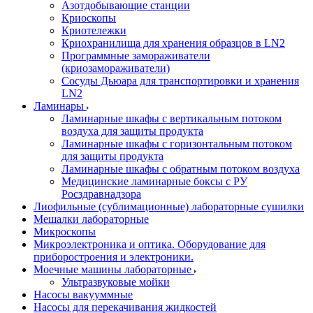
Азотдобывающие станции
Криоскопы
Криотележки
Криохранилища для хранения образцов в LN2
Программные замораживатели
(криозамораживатели)
Сосуды Дьюара для транспортировки и хранения
LN2
Ламинары
Ламинарные шкафы с вертикальным потоком
воздуха для защиты продукта
Ламинарные шкафы с горизонтальным потоком
для защиты продукта
Ламинарные шкафы с обратным потоком воздуха
Медицинские ламинарные боксы с РУ
Росздравнадзора
Лиофильные (сублимационные) лабораторные сушилки
Мешалки лабораторные
Микроскопы
Микроэлектроника и оптика. Оборудование для
приборостроения и электроники.
Моечные машины лабораторные
Ультразвуковые мойки
Насосы вакууммные
Насосы для перекачивания жидкостей