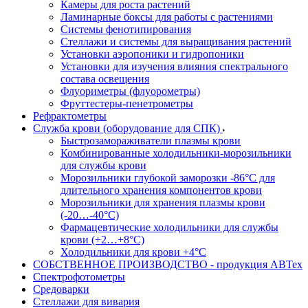
Камеры для роста растений
Ламинарные боксы для работы с растениями
Системы фенотипирования
Стеллажи и системы для выращивания растений
Установки аэропоники и гидропоники
Установки для изучения влияния спектрального
состава освещения
Флуориметры (флуорометры)
Фруттестеры-пенетрометры
Рефрактометры
Служба крови (оборудование для СПК)
Быстрозамораживатели плазмы крови
Комбинированные холодильники-морозильники
для службы крови
Морозильники глубокой заморозки -86°С для
длительного хранения компонентов крови
Морозильники для хранения плазмы крови
(-20…-40°С)
Фармацевтические холодильники для службы
крови (+2…+8°С)
Холодильники для крови +4°С
СОБСТВЕННОЕ ПРОИЗВОДСТВО - продукция АВТех
Спектрофотометры
Средоварки
Стеллажи для вивария