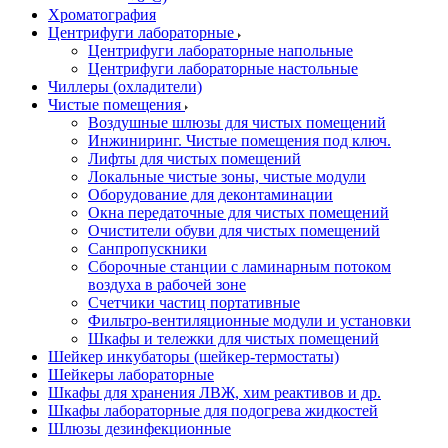
Хроматография
Центрифуги лабораторные
Центрифуги лабораторные напольные
Центрифуги лабораторные настольные
Чиллеры (охладители)
Чистые помещения
Воздушные шлюзы для чистых помещений
Инжиниринг. Чистые помещения под ключ.
Лифты для чистых помещений
Локальные чистые зоны, чистые модули
Оборудование для деконтаминации
Окна передаточные для чистых помещений
Очистители обуви для чистых помещений
Санпропускники
Сборочные станции с ламинарным потоком
воздуха в рабочей зоне
Счетчики частиц портативные
Фильтро-вентиляционные модули и установки
Шкафы и тележки для чистых помещений
Шейкер инкубаторы (шейкер-термостаты)
Шейкеры лабораторные
Шкафы для хранения ЛВЖ, хим реактивов и др.
Шкафы лабораторные для подогрева жидкостей
Шлюзы дезинфекционные