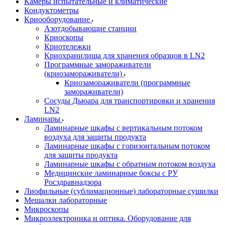
Камеры испытательные и климатические
Кондуктометры
Криооборудование
Азотдобывающие станции
Криоскопы
Криотележки
Криохранилища для хранения образцов в LN2
Программные замораживатели
(криозамораживатели)
Криозамораживатели (программные
замораживатели)
Сосуды Дьюара для транспортировки и хранения
LN2
Ламинары
Ламинарные шкафы с вертикальным потоком
воздуха для защиты продукта
Ламинарные шкафы с горизонтальным потоком
для защиты продукта
Ламинарные шкафы с обратным потоком воздуха
Медицинские ламинарные боксы с РУ
Росздравнадзора
Лиофильные (сублимационные) лабораторные сушилки
Мешалки лабораторные
Микроскопы
Микроэлектроника и оптика. Оборудование для