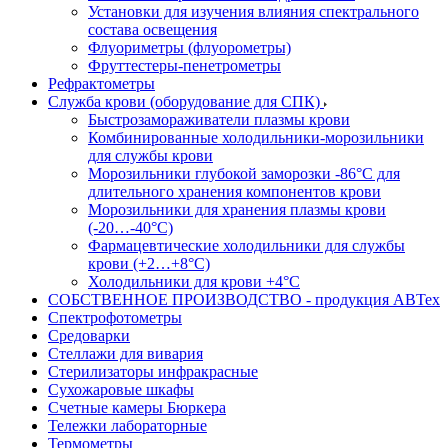
Установки для изучения влияния спектрального
состава освещения
Флуориметры (флуорометры)
Фруттестеры-пенетрометры
Рефрактометры
Служба крови (оборудование для СПК)
Быстрозамораживатели плазмы крови
Комбинированные холодильники-морозильники
для службы крови
Морозильники глубокой заморозки -86°С для
длительного хранения компонентов крови
Морозильники для хранения плазмы крови
(-20…-40°С)
Фармацевтические холодильники для службы
крови (+2…+8°С)
Холодильники для крови +4°С
СОБСТВЕННОЕ ПРОИЗВОДСТВО - продукция АВТех
Спектрофотометры
Средоварки
Стеллажи для вивария
Стерилизаторы инфракрасные
Сухожаровые шкафы
Счетные камеры Бюркера
Тележки лабораторные
Термометры