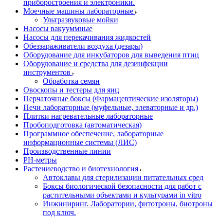
приборостроения и электроники.
Моечные машины лабораторные
Ультразвуковые мойки
Насосы вакууммные
Насосы для перекачивания жидкостей
Обеззараживатели воздуха (дезары)
Оборудование для инкубаторов для выведения птиц
Оборудование и средства для дезинфекции
инструментов
Обработка семян
Овоскопы и тестеры для яиц
Перчаточные боксы (Фармацевтические изоляторы)
Печи лабораторные (муфельные, элеваторные и др.)
Плитки нагревательные лабораторные
Пробоподготовка (автоматическая)
Программное обеспечение, лабораторные
информационные системы (ЛИС)
Производственные линии
РH-метры
Растениеводство и биотехнология
Автоклавы для стерилизации питательных сред
Боксы биологической безопасности для работ с
растительными объектами и культурами in vitro
Инжиниринг. Лаборатории, фитотроны, биотроны
под ключ.