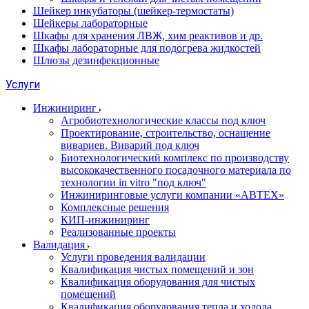
Шейкер инкубаторы (шейкер-термостаты)
Шейкеры лабораторные
Шкафы для хранения ЛВЖ, хим реактивов и др.
Шкафы лабораторные для подогрева жидкостей
Шлюзы дезинфекционные
Услуги
Инжиниринг
Агробиотехнологические классы под ключ
Проектирование, строительство, оснащение
вивариев. Виварий под ключ
Биотехнологический комплекс по производству
высококачественного посадочного материала по
технологии in vitro "под ключ"
Инжиниринговые услуги компании «АВТЕХ»
Комплексные решения
КИП-инжиниринг
Реализованные проекты
Валидация
Услуги проведения валидации
Квалификация чистых помещений и зон
Квалификация оборудования для чистых
помещений
Квалификация оборудования тепла и холода