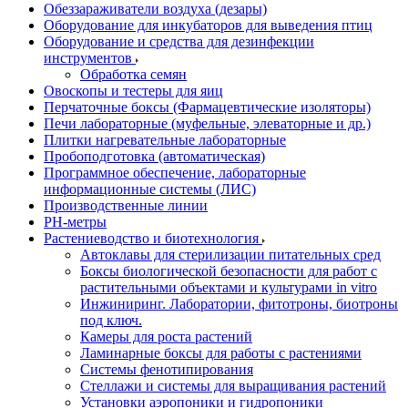
Обеззараживатели воздуха (дезары)
Оборудование для инкубаторов для выведения птиц
Оборудование и средства для дезинфекции
инструментов
Обработка семян
Овоскопы и тестеры для яиц
Перчаточные боксы (Фармацевтические изоляторы)
Печи лабораторные (муфельные, элеваторные и др.)
Плитки нагревательные лабораторные
Пробоподготовка (автоматическая)
Программное обеспечение, лабораторные
информационные системы (ЛИС)
Производственные линии
РH-метры
Растениеводство и биотехнология
Автоклавы для стерилизации питательных сред
Боксы биологической безопасности для работ с
растительными объектами и культурами in vitro
Инжиниринг. Лаборатории, фитотроны, биотроны
под ключ.
Камеры для роста растений
Ламинарные боксы для работы с растениями
Системы фенотипирования
Стеллажи и системы для выращивания растений
Установки аэропоники и гидропоники