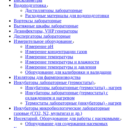
Вискозиметры
Водоподготовка
Дистилляторы лабораторные
Расходные материалы для водоподготовки
Вортексы лабораторные
Вытяжные шкафы лабораторные
Дезинфекторы, VHP генераторы
Диспергаторы лабораторные
Измерительное оборудование
Измерение pH
Измерение концентрации газов
Измерение температуры
Измерение температуры и влажности
Измерение температуры и давления
Оборудование для калибровки и валидации
Изоляторы для фармпроизводства
Инкубаторы лабораторные (термостаты)
Инкубаторы лабораторные (термостаты) - нагрев
Инкубаторы лабораторные (термостаты) с
охлаждением и нагревом
Термостаты лабораторные (инкубаторы) - нагрев
Инкубаторы микробиологические лабораторные
газовые (CO2, N2, мультигаз и др.)
Инсектарий. Оборудование для работы с насекомыми
Оборудование для содержания насекомых