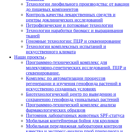
Технологии лиофильного производства: от вакцин
до пищевых компонентов
Контроль качества лекарственных средств и
центры доклинических исследований
Петрофизические и потоковые технологии
Технологии наработки биомасс и выращивания
тканей
Геномные технологии: ПЦР и секвенирование
Технологии комплексных испытаний и
искусственного климата
Наши проекты
Программно-технический комплекс для
молекулярно-генетических исследований. ПЦР и
секвенирование.
Комплекс по автоматизации процессов
регенерации и изучения генофонда растений в
искусственно созданных условиях
Биотехнологический центр по выведению и
сохранению генофонда уникальных растений
Программно-технический комплекс анализа
фармакологических образцов
Питомник лабораторных животных SPF-статуса
Мобильная контейнерная бойня для кроликов
Мобильная передвижная лаборатория контроля
качества и экспресс-анализа проб природного и