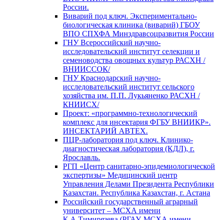
России.
Виварий под ключ. Экспериментально-
биологическая клиника (виварий) ГБОУ
ВПО СПХФА Минздравсоцразвития России
ГНУ Всероссийский научно-
исследовательский институт селекции и
семеноводства овощных культур РАСХН /
ВНИИССОК/
ГНУ Краснодарский научно-
исследовательский институт сельского
хозяйства им. П.П. Лукьяненко РАСХН /
КНИИСХ/
Проект: «программно-технологический
комплекс для инсектария ФГБУ ВНИИКР».
ИНСЕКТАРИЙ АВТЕХ.
ПЦР-лаборатория под ключ. Клинико-
диагностическая лаборатория (КДЛ), г.
Ярославль.
РГП «Центр санитарно-эпидемиологической
экспертизы» Медицинский центр
Управления Делами Президента Республики
Казахстан. Республика Казахстан, г. Астана
Российский государственный аграрный
университет – МСХА имени
К.А.Тимирязева (РГАУ-МСХА имени