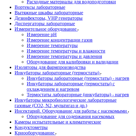
Расходные материалы для водоподготовки
Вортексы лабораторные
Вытяжные шкафы лабораторные
Дезинфекторы, VHP генераторы
Диспергаторы лабораторные
Измерительное оборудование
Измерение pH
Измерение концентрации газов
Измерение температуры
Измерение температуры и влажности
Измерение температуры и давления
Оборудование для калибровки и валидации
Изоляторы для фармпроизводства
Инкубаторы лабораторные (термостаты)
Инкубаторы лабораторные (термостаты) - нагрев
Инкубаторы лабораторные (термостаты) с
охлаждением и нагревом
Термостаты лабораторные (инкубаторы) - нагрев
Инкубаторы микробиологические лабораторные
газовые (CO2, N2, мультигаз и др.)
Инсектарий. Оборудование для работы с насекомыми
Оборудование для содержания насекомых
Камеры испытательные и климатические
Кондуктометры
Криооборудование