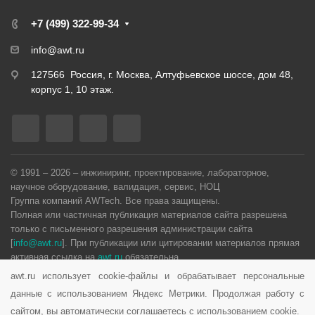
+7 (499) 322-99-34
info@awt.ru
127566 Россия, г. Москва, Алтуфьевское шоссе, дом 48,
корпус 1, 10 этаж.
© 1991 – 2026 – инжиниринг, проектирование, лабораторное,
научное оборудование, валидация, сервис, НОЦ
Группа компаний AWTech. Все права защищены.
Полная или частичная публикация материалов сайта разрешена
только с письменного разрешения администрации сайта
[
info@awt.ru
]. При публикации или цитировании материалов прямая
активная ссылка на
awt.ru
обязательна.
awt.ru использует cookie-файлы и обрабатывает персональные
Политика конфиденциальности
данные с использованием Яндекс Метрики. Продолжая работу с
Карта сайта
сайтом, вы автоматически соглашаетесь с использованием cookie.