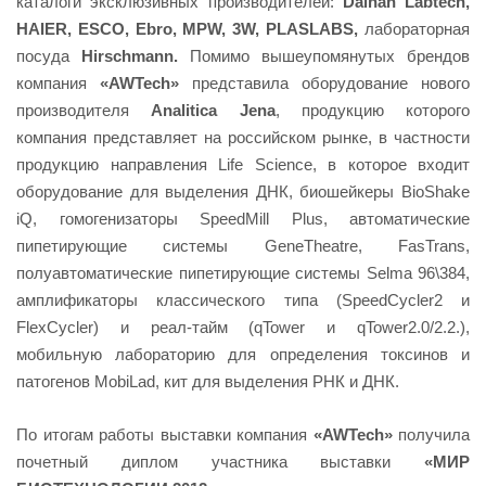
каталоги эксклюзивных производителей:
Daihan Labtech,
HAIER, ESCO, Ebro, MPW, 3W, PLASLABS,
лабораторная
посуда
Hirschmann.
Помимо вышеупомянутых брендов
компания
«AWTech»
представила оборудование нового
производителя
Analitica Jena
, продукцию которого
компания представляет на российском рынке, в частности
продукцию направления Life Science, в которое входит
оборудование для выделения ДНК, биошейкеры BioShake
iQ, гомогенизаторы SpeedMill Plus, автоматические
пипетирующие системы GeneTheatre, FasTrans,
полуавтоматические пипетирующие системы Selma 96\384,
амплификаторы классического типа (SpeedCycler2 и
FlexCycler) и реал-тайм (qTower и qTower2.0/2.2.),
мобильную лабораторию для определения токсинов и
патогенов MobiLad, кит для выделения РНК и ДНК.
По итогам работы выставки компания
«AWTech»
получила
почетный диплом участника выставки
«МИР