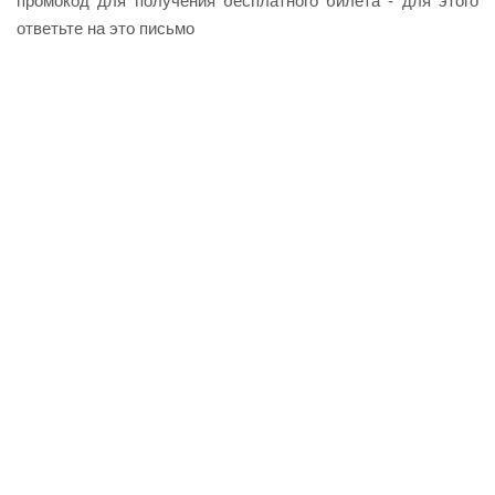
промокод для получения бесплатного билета - для этого
ответьте на это письмо