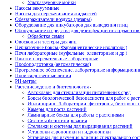
Ультразвуковые мойки
Насосы вакууммные
Насосы для перекачивания жидкостей
Обеззараживатели воздуха (дезары)
Оборудование для инкубаторов для выведения птиц
Оборудование и средства для дезинфекции инструменто
Обработка семян
Овоскопы и тестеры для яиц
Перчаточные боксы (Фармацевтические изоляторы)
Печи лабораторные (муфельные, элеваторные и др.)
Плитки нагревательные лабораторные
Пробоподготовка (автоматическая)
Программное обеспечение, лабораторные информационн
Производственные линии
РH-метры
Растениеводство и биотехнология
Автоклавы для стерилизации питательных сред
Боксы биологической безопасности для работ с раст
Инжиниринг. Лаборатории, фитотроны, биотроны п
Камеры для роста растений
Ламинарные боксы для работы с растениями
Системы фенотипирования
Стеллажи и системы для выращивания растений
Установки аэропоники и гидропоники
Установки для изучения влияния спектрального сос