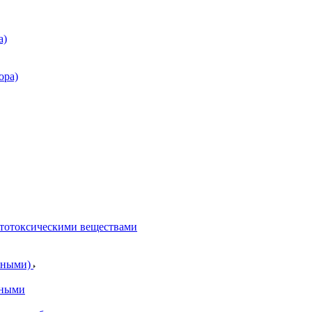
а)
ора)
итотоксическими веществами
отными)
тными