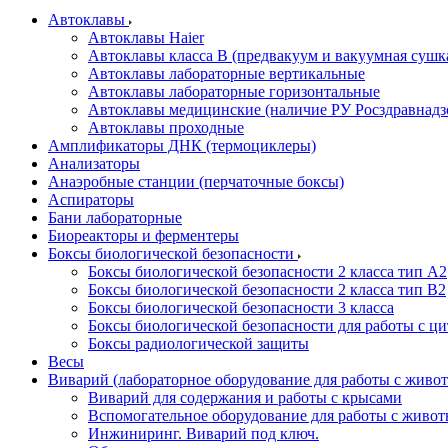
Автоклавы
Автоклавы Haier
Автоклавы класса B (предвакуум и вакуумная сушк
Автоклавы лабораторные вертикальные
Автоклавы лабораторные горизонтальные
Автоклавы медицинские (наличие РУ Росздравнадз
Автоклавы проходные
Амплификаторы ДНК (термоциклеры)
Анализаторы
Анаэробные станции (перчаточные боксы)
Аспираторы
Бани лабораторные
Биореакторы и ферментеры
Боксы биологической безопасности
Боксы биологической безопасности 2 класса тип A2
Боксы биологической безопасности 2 класса тип B2
Боксы биологической безопасности 3 класса
Боксы биологической безопасности для работы с ц
Боксы радиологической защиты
Весы
Виварий (лабораторное оборудование для работы с жив
Виварий для содержания и работы с крысами
Вспомогательное оборудование для работы с живо
Инжиниринг. Виварий под ключ.