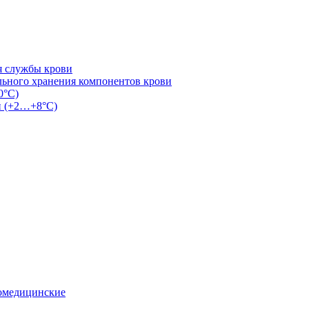
я службы крови
льного хранения компонентов крови
0°С)
и (+2…+8°С)
омедицинские