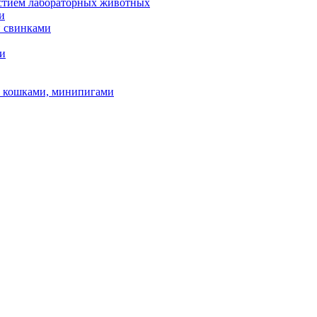
астием лабораторных животных
и
и свинками
ми
и, кошками, минипигами