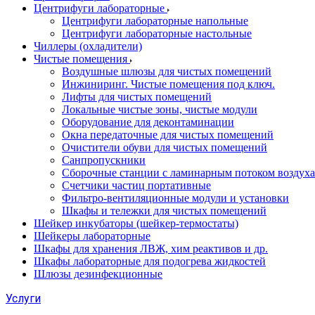
Центрифуги лабораторные
Центрифуги лабораторные напольные
Центрифуги лабораторные настольные
Чиллеры (охладители)
Чистые помещения
Воздушные шлюзы для чистых помещений
Инжиниринг. Чистые помещения под ключ.
Лифты для чистых помещений
Локальные чистые зоны, чистые модули
Оборудование для деконтаминации
Окна передаточные для чистых помещений
Очистители обуви для чистых помещений
Санпропускники
Сборочные станции с ламинарным потоком воздуха 
Счетчики частиц портативные
Фильтро-вентиляционные модули и установки
Шкафы и тележки для чистых помещений
Шейкер инкубаторы (шейкер-термостаты)
Шейкеры лабораторные
Шкафы для хранения ЛВЖ, хим реактивов и др.
Шкафы лабораторные для подогрева жидкостей
Шлюзы дезинфекционные
Услуги