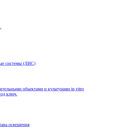
в
ые системы (ЛИС)
ительными объектами и культурами in vitro
од ключ.
тава освещения