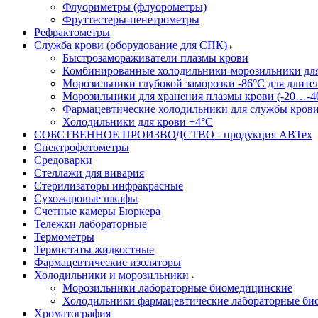
Флуориметры (флуорометры)
Фруттестеры-пенетрометры
Рефрактометры
Служба крови (оборудование для СПК)
Быстрозамораживатели плазмы крови
Комбинированные холодильники-морозильники дл
Морозильники глубокой заморозки -86°С для длите
Морозильники для хранения плазмы крови (-20…-4
Фармацевтические холодильники для службы кров
Холодильники для крови +4°С
СОБСТВЕННОЕ ПРОИЗВОДСТВО - продукция АВТех
Спектрофотометры
Средоварки
Стеллажи для вивария
Стерилизаторы инфракрасные
Сухожаровые шкафы
Счетные камеры Бюркера
Тележки лабораторные
Термометры
Термостаты жидкостные
Фармацевтические изоляторы
Холодильники и морозильники
Морозильники лабораторные биомедицинские
Холодильники фармацевтические лабораторные би
Хроматография