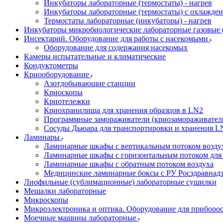
Инкубаторы лабораторные (термостаты) - нагрев
Инкубаторы лабораторные (термостаты) с охлажден
Термостаты лабораторные (инкубаторы) - нагрев
Инкубаторы микробиологические лабораторные газовые (C
Инсектарий. Оборудование для работы с насекомыми
Оборудование для содержания насекомых
Камеры испытательные и климатические
Кондуктометры
Криооборудование
Азотдобывающие станции
Криоскопы
Криотележки
Криохранилища для хранения образцов в LN2
Программные замораживатели (криозамораживател
Сосуды Дьюара для транспортировки и хранения L
Ламинары
Ламинарные шкафы с вертикальным потоком воздух
Ламинарные шкафы с горизонтальным потоком для
Ламинарные шкафы с обратным потоком воздуха
Медицинские ламинарные боксы с РУ Росздравнад
Лиофильные (сублимационные) лабораторные сушилки
Мешалки лабораторные
Микроскопы
Микроэлектроника и оптика. Оборудование для приборос
Моечные машины лабораторные