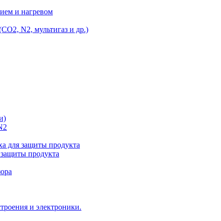
ием и нагревом
O2, N2, мультигаз и др.)
и)
N2
а для защиты продукта
 защиты продукта
зора
троения и электроники.