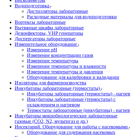
Вискозиметры
Водоподготовка
Дистилляторы лабораторные
Расходные материалы для водоподготовки
Вортексы лабораторные
Вытяжные шкафы лабораторные
Дезинфекторы, VHP генераторы
Диспергаторы лабораторные
Измерительное оборудование
Измерение pH
Измерение концентрации газов
Измерение температуры
Измерение температуры и влажности
Измерение температуры и давления
Оборудование для калибровки и валидации
Изоляторы для фармпроизводства
Инкубаторы лабораторные (термостаты)
Инкубаторы лабораторные (термостаты) - нагрев
Инкубаторы лабораторные (термостаты) с
охлаждением и нагревом
Термостаты лабораторные (инкубаторы) - нагрев
Инкубаторы микробиологические лабораторные
газовые (CO2, N2, мультигаз и др.)
Инсектарий. Оборудование для работы с насекомыми
Оборудование для содержания насекомых