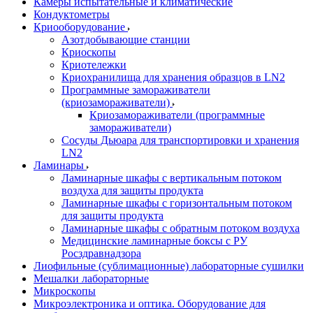
Камеры испытательные и климатические
Кондуктометры
Криооборудование
Азотдобывающие станции
Криоскопы
Криотележки
Криохранилища для хранения образцов в LN2
Программные замораживатели
(криозамораживатели)
Криозамораживатели (программные
замораживатели)
Сосуды Дьюара для транспортировки и хранения
LN2
Ламинары
Ламинарные шкафы с вертикальным потоком
воздуха для защиты продукта
Ламинарные шкафы с горизонтальным потоком
для защиты продукта
Ламинарные шкафы с обратным потоком воздуха
Медицинские ламинарные боксы с РУ
Росздравнадзора
Лиофильные (сублимационные) лабораторные сушилки
Мешалки лабораторные
Микроскопы
Микроэлектроника и оптика. Оборудование для