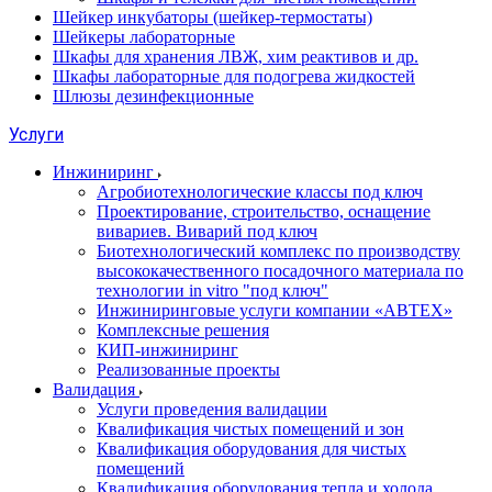
Шейкер инкубаторы (шейкер-термостаты)
Шейкеры лабораторные
Шкафы для хранения ЛВЖ, хим реактивов и др.
Шкафы лабораторные для подогрева жидкостей
Шлюзы дезинфекционные
Услуги
Инжиниринг
Агробиотехнологические классы под ключ
Проектирование, строительство, оснащение
вивариев. Виварий под ключ
Биотехнологический комплекс по производству
высококачественного посадочного материала по
технологии in vitro "под ключ"
Инжиниринговые услуги компании «АВТЕХ»
Комплексные решения
КИП-инжиниринг
Реализованные проекты
Валидация
Услуги проведения валидации
Квалификация чистых помещений и зон
Квалификация оборудования для чистых
помещений
Квалификация оборудования тепла и холода