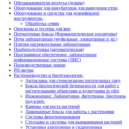
Обеззараживатели воздуха (дезары)
Оборудование для инкубаторов для выведения птиц
Оборудование и средства для дезинфекции
инструментов
Обработка семян
Овоскопы и тестеры для яиц
Перчаточные боксы (Фармацевтические изоляторы)
Печи лабораторные (муфельные, элеваторные и др.)
Плитки нагревательные лабораторные
Пробоподготовка (автоматическая)
Программное обеспечение, лабораторные
информационные системы (ЛИС)
Производственные линии
РH-метры
Растениеводство и биотехнология
Автоклавы для стерилизации питательных сред
Боксы биологической безопасности для работ с
растительными объектами и культурами in vitro
Инжиниринг. Лаборатории, фитотроны, биотроны
под ключ.
Камеры для роста растений
Ламинарные боксы для работы с растениями
Системы фенотипирования
Стеллажи и системы для выращивания растений
Установки аэропоники и гидропоники