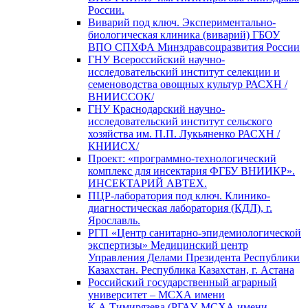
России.
Виварий под ключ. Экспериментально-
биологическая клиника (виварий) ГБОУ
ВПО СПХФА Минздравсоцразвития России
ГНУ Всероссийский научно-
исследовательский институт селекции и
семеноводства овощных культур РАСХН /
ВНИИССОК/
ГНУ Краснодарский научно-
исследовательский институт сельского
хозяйства им. П.П. Лукьяненко РАСХН /
КНИИСХ/
Проект: «программно-технологический
комплекс для инсектария ФГБУ ВНИИКР».
ИНСЕКТАРИЙ АВТЕХ.
ПЦР-лаборатория под ключ. Клинико-
диагностическая лаборатория (КДЛ), г.
Ярославль.
РГП «Центр санитарно-эпидемиологической
экспертизы» Медицинский центр
Управления Делами Президента Республики
Казахстан. Республика Казахстан, г. Астана
Российский государственный аграрный
университет – МСХА имени
К.А.Тимирязева (РГАУ-МСХА имени