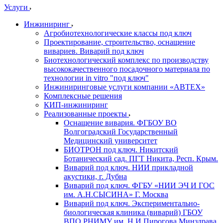
Услуги
Инжиниринг
Агробиотехнологические классы под ключ
Проектирование, строительство, оснащение
вивариев. Виварий под ключ
Биотехнологический комплекс по производству
высококачественного посадочного материала по
технологии in vitro "под ключ"
Инжиниринговые услуги компании «АВТЕХ»
Комплексные решения
КИП-инжиниринг
Реализованные проекты
Оснащение вивария. ФГБОУ ВО
Волгоградский Государственный
Медицинский университет
БИОТРОН под ключ. Никитский
Ботанический сад. ПГТ Никита, Респ. Крым.
Виварий под ключ. НИИ прикладной
акустики, г. Дубна
Виварий под ключ. ФГБУ «НИИ ЭЧ И ГОС
им. А.Н.СЫСИНА» Г. Москва
Виварий под ключ. Экспериментально-
биологическая клиника (виварий) ГБОУ
ВПО РНИМУ им. Н.И.Пирогова Минздрава