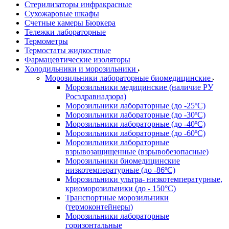
Стерилизаторы инфракрасные
Сухожаровые шкафы
Счетные камеры Бюркера
Тележки лабораторные
Термометры
Термостаты жидкостные
Фармацевтические изоляторы
Холодильники и морозильники
Морозильники лабораторные биомедицинские
Морозильники медицинские (наличие РУ
Росздравнадзора)
Морозильники лабораторные (до -25ºС)
Морозильники лабораторные (до -30ºС)
Морозильники лабораторные (до -40ºС)
Морозильники лабораторные (до -60ºС)
Морозильники лабораторные
взрывозащищенные (взрывобезопасные)
Морозильники биомедицинские
низкотемпературные (до -86ºС)
Морозильники ультра- низкотемпературные,
криоморозильники (до - 150°С)
Транспортные морозильники
(термоконтейнеры)
Морозильники лабораторные
горизонтальные