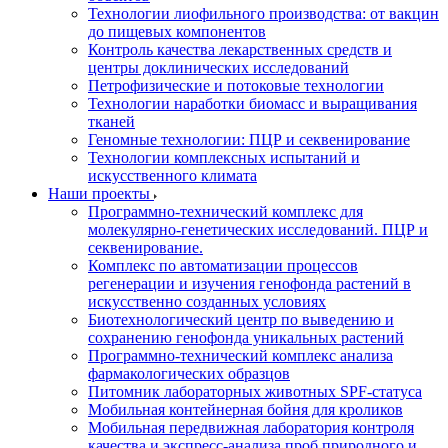
Технологии лиофильного производства: от вакцин
до пищевых компонентов
Контроль качества лекарственных средств и
центры доклинических исследований
Петрофизические и потоковые технологии
Технологии наработки биомасс и выращивания
тканей
Геномные технологии: ПЦР и секвенирование
Технологии комплексных испытаний и
искусственного климата
Наши проекты
Программно-технический комплекс для
молекулярно-генетических исследований. ПЦР и
секвенирование.
Комплекс по автоматизации процессов
регенерации и изучения генофонда растений в
искусственно созданных условиях
Биотехнологический центр по выведению и
сохранению генофонда уникальных растений
Программно-технический комплекс анализа
фармакологических образцов
Питомник лабораторных животных SPF-статуса
Мобильная контейнерная бойня для кроликов
Мобильная передвижная лаборатория контроля
качества и экспресс-анализа проб природного и