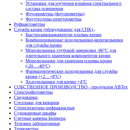
Установки для изучения влияния спектрального
состава освещения
Флуориметры (флуорометры)
Фруттестеры-пенетрометры
Рефрактометры
Служба крови (оборудование для СПК)
Быстрозамораживатели плазмы крови
Комбинированные холодильники-морозильники
для службы крови
Морозильники глубокой заморозки -86°С для
длительного хранения компонентов крови
Морозильники для хранения плазмы крови
(-20…-40°С)
Фармацевтические холодильники для службы
крови (+2…+8°С)
Холодильники для крови +4°С
СОБСТВЕННОЕ ПРОИЗВОДСТВО - продукция АВТех
Спектрофотометры
Средоварки
Стеллажи для вивария
Стерилизаторы инфракрасные
Сухожаровые шкафы
Счетные камеры Бюркера
Тележки лабораторные
Термометры