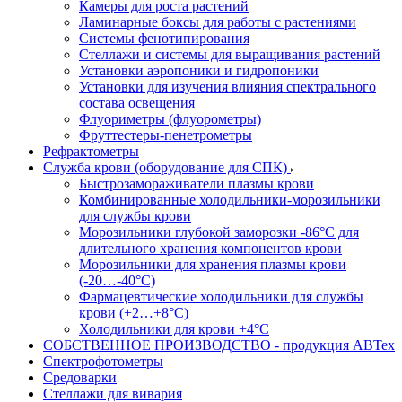
Камеры для роста растений
Ламинарные боксы для работы с растениями
Системы фенотипирования
Стеллажи и системы для выращивания растений
Установки аэропоники и гидропоники
Установки для изучения влияния спектрального
состава освещения
Флуориметры (флуорометры)
Фруттестеры-пенетрометры
Рефрактометры
Служба крови (оборудование для СПК)
Быстрозамораживатели плазмы крови
Комбинированные холодильники-морозильники
для службы крови
Морозильники глубокой заморозки -86°С для
длительного хранения компонентов крови
Морозильники для хранения плазмы крови
(-20…-40°С)
Фармацевтические холодильники для службы
крови (+2…+8°С)
Холодильники для крови +4°С
СОБСТВЕННОЕ ПРОИЗВОДСТВО - продукция АВТех
Спектрофотометры
Средоварки
Стеллажи для вивария