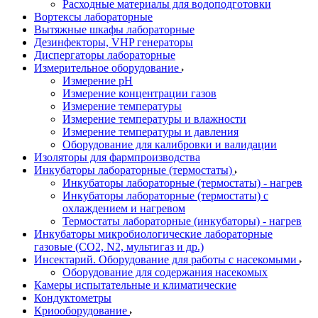
Расходные материалы для водоподготовки
Вортексы лабораторные
Вытяжные шкафы лабораторные
Дезинфекторы, VHP генераторы
Диспергаторы лабораторные
Измерительное оборудование
Измерение pH
Измерение концентрации газов
Измерение температуры
Измерение температуры и влажности
Измерение температуры и давления
Оборудование для калибровки и валидации
Изоляторы для фармпроизводства
Инкубаторы лабораторные (термостаты)
Инкубаторы лабораторные (термостаты) - нагрев
Инкубаторы лабораторные (термостаты) с
охлаждением и нагревом
Термостаты лабораторные (инкубаторы) - нагрев
Инкубаторы микробиологические лабораторные
газовые (CO2, N2, мультигаз и др.)
Инсектарий. Оборудование для работы с насекомыми
Оборудование для содержания насекомых
Камеры испытательные и климатические
Кондуктометры
Криооборудование