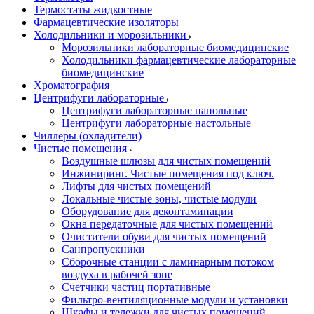
Термостаты жидкостные
Фармацевтические изоляторы
Холодильники и морозильники
Морозильники лабораторные биомедицинские
Холодильники фармацевтические лабораторные
биомедицинские
Хроматография
Центрифуги лабораторные
Центрифуги лабораторные напольные
Центрифуги лабораторные настольные
Чиллеры (охладители)
Чистые помещения
Воздушные шлюзы для чистых помещений
Инжиниринг. Чистые помещения под ключ.
Лифты для чистых помещений
Локальные чистые зоны, чистые модули
Оборудование для деконтаминации
Окна передаточные для чистых помещений
Очистители обуви для чистых помещений
Санпропускники
Сборочные станции с ламинарным потоком
воздуха в рабочей зоне
Счетчики частиц портативные
Фильтро-вентиляционные модули и установки
Шкафы и тележки для чистых помещений