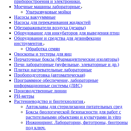
приборостроения и электроники.
Моечные машины лабораторные
Ультразвуковые мойки
Насосы вакууммные
Насосы для перекачивания жидкостей
Обеззараживатели воздуха (дезары)
Оборудование для инкубаторов для выведения птиц
Оборудование и средства для дезинфекции
инструментов
Обработка семян
Овоскопы и тестеры для яиц
Перчаточные боксы (Фармацевтические изоляторы)
Печи лабораторные (муфельные, элеваторные и др.)
Плитки нагревательные лабораторные
Пробоподготовка (автоматическая)
Программное обеспечение, лабораторные
информационные системы (ЛИС)
Производственные линии
РH-метры
Растениеводство и биотехнология
Автоклавы для стерилизации питательных сред
Боксы биологической безопасности для работ с
растительными объектами и культурами in vitro
Инжиниринг. Лаборатории, фитотроны, биотроны
под ключ.