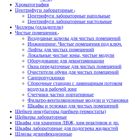
Хроматография
Центрифуги лабораторные
Центрифуги лабораторные напольные
Центрифуги лабораторные настольные
Чиллеры (охладители)
Чистые помещения
Воздушные шлюзы для чистых помещений
Инжиниринг. Чистые помещения под ключ.
Лифты для чистых помещений
Локальные чистые зоны, чистые модули
Оборудование для деконтаминации
Окна передаточные для чистых помещений
Очистители обуви для чистых помещений
Санпропускники
Сборочные станции с ламинарным потоком
воздуха в рабочей зоне
Счетчики частиц портативные
Фильтро-вентиляционные модули и установки
Шкафы и тележки для чистых помещений
Шейкер инкубаторы (шейкер-термостаты)
Шейкеры лабораторные
Шкафы для хранения ЛВЖ, хим реактивов и др.
Шкафы лабораторные для подогрева жидкостей
Шлюзы дезинфекционные