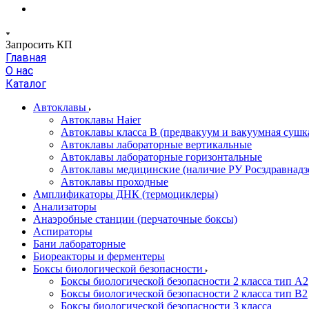
Запросить КП
Главная
О нас
Каталог
Автоклавы
Автоклавы Haier
Автоклавы класса B (предвакуум и вакуумная сушк
Автоклавы лабораторные вертикальные
Автоклавы лабораторные горизонтальные
Автоклавы медицинские (наличие РУ Росздравнадз
Автоклавы проходные
Амплификаторы ДНК (термоциклеры)
Анализаторы
Анаэробные станции (перчаточные боксы)
Аспираторы
Бани лабораторные
Биореакторы и ферментеры
Боксы биологической безопасности
Боксы биологической безопасности 2 класса тип A2
Боксы биологической безопасности 2 класса тип B2
Боксы биологической безопасности 3 класса