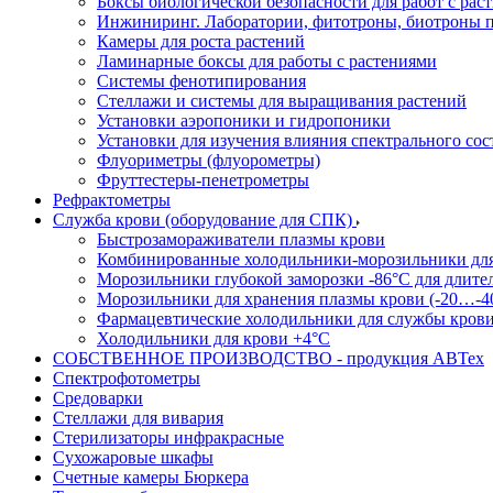
Боксы биологической безопасности для работ с раст
Инжиниринг. Лаборатории, фитотроны, биотроны п
Камеры для роста растений
Ламинарные боксы для работы с растениями
Системы фенотипирования
Стеллажи и системы для выращивания растений
Установки аэропоники и гидропоники
Установки для изучения влияния спектрального сос
Флуориметры (флуорометры)
Фруттестеры-пенетрометры
Рефрактометры
Служба крови (оборудование для СПК)
Быстрозамораживатели плазмы крови
Комбинированные холодильники-морозильники дл
Морозильники глубокой заморозки -86°С для длите
Морозильники для хранения плазмы крови (-20…-4
Фармацевтические холодильники для службы кров
Холодильники для крови +4°С
СОБСТВЕННОЕ ПРОИЗВОДСТВО - продукция АВТех
Спектрофотометры
Средоварки
Стеллажи для вивария
Стерилизаторы инфракрасные
Сухожаровые шкафы
Счетные камеры Бюркера