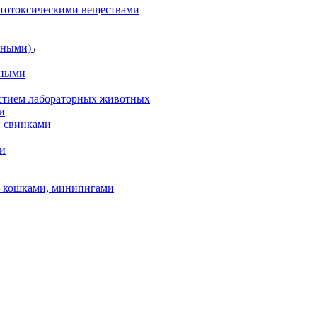
итотоксическими веществами
отными)
тными
астием лабораторных животных
и
и свинками
ми
и, кошками, минипигами