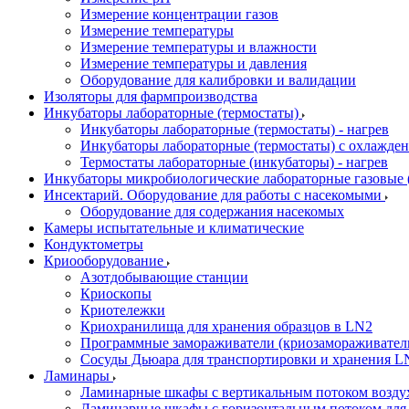
Измерение концентрации газов
Измерение температуры
Измерение температуры и влажности
Измерение температуры и давления
Оборудование для калибровки и валидации
Изоляторы для фармпроизводства
Инкубаторы лабораторные (термостаты)
Инкубаторы лабораторные (термостаты) - нагрев
Инкубаторы лабораторные (термостаты) с охлажден
Термостаты лабораторные (инкубаторы) - нагрев
Инкубаторы микробиологические лабораторные газовые (C
Инсектарий. Оборудование для работы с насекомыми
Оборудование для содержания насекомых
Камеры испытательные и климатические
Кондуктометры
Криооборудование
Азотдобывающие станции
Криоскопы
Криотележки
Криохранилища для хранения образцов в LN2
Программные замораживатели (криозамораживател
Сосуды Дьюара для транспортировки и хранения L
Ламинары
Ламинарные шкафы с вертикальным потоком воздух
Ламинарные шкафы с горизонтальным потоком для