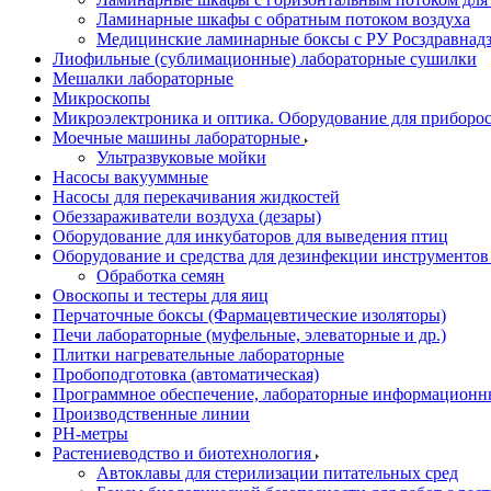
Ламинарные шкафы с обратным потоком воздуха
Медицинские ламинарные боксы с РУ Росздравнад
Лиофильные (сублимационные) лабораторные сушилки
Мешалки лабораторные
Микроскопы
Микроэлектроника и оптика. Оборудование для приборос
Моечные машины лабораторные
Ультразвуковые мойки
Насосы вакууммные
Насосы для перекачивания жидкостей
Обеззараживатели воздуха (дезары)
Оборудование для инкубаторов для выведения птиц
Оборудование и средства для дезинфекции инструменто
Обработка семян
Овоскопы и тестеры для яиц
Перчаточные боксы (Фармацевтические изоляторы)
Печи лабораторные (муфельные, элеваторные и др.)
Плитки нагревательные лабораторные
Пробоподготовка (автоматическая)
Программное обеспечение, лабораторные информационн
Производственные линии
РH-метры
Растениеводство и биотехнология
Автоклавы для стерилизации питательных сред