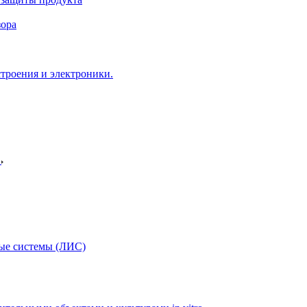
зора
троения и электроники.
в
ые системы (ЛИС)