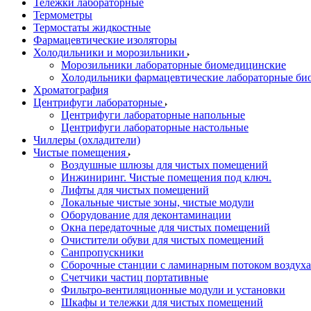
Тележки лабораторные
Термометры
Термостаты жидкостные
Фармацевтические изоляторы
Холодильники и морозильники
Морозильники лабораторные биомедицинские
Холодильники фармацевтические лабораторные би
Хроматография
Центрифуги лабораторные
Центрифуги лабораторные напольные
Центрифуги лабораторные настольные
Чиллеры (охладители)
Чистые помещения
Воздушные шлюзы для чистых помещений
Инжиниринг. Чистые помещения под ключ.
Лифты для чистых помещений
Локальные чистые зоны, чистые модули
Оборудование для деконтаминации
Окна передаточные для чистых помещений
Очистители обуви для чистых помещений
Санпропускники
Сборочные станции с ламинарным потоком воздуха 
Счетчики частиц портативные
Фильтро-вентиляционные модули и установки
Шкафы и тележки для чистых помещений